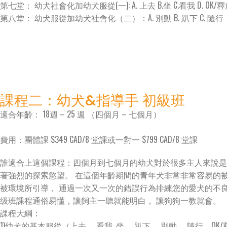
第七堂： 幼犬社會化加幼犬服從(一): A. 上去 B.坐 C.看我 D. OK/
第八堂： 幼犬服從加幼犬社會化（二）：A. 別動 B. 趴下 C. 隨行
課程二：幼犬&指導手 初級班​
適合年齡： 18週 – 25 週 （四個月 – 七個月）
費用：團體課 $349 CAD/8 堂課或一對一 $799 CAD/8 堂課
誰適合上這個課程：四個月到七個月的幼犬對於很多主人來說是
著強烈的探索慾望。 在這個年齡期間的青年犬非常非常容易的
被環境所引導， 通過一次又一次的錯誤行為排練您的愛犬的不良行為
级班課程通俗易懂，讓飼主一聽就能明白， 讓狗狗一教就會。
課程大綱：
1)幼犬的基本服從（上去， 看我, 坐， 趴下， 別動， 隨行，OK/