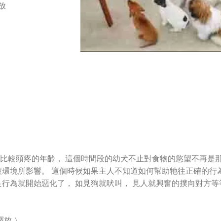
釋放
比較頭疼的年齡， 這個時間段的幼犬不止對食物的慾望不再是
被環境所影響。 這個時候如果主人不知道如何幫助牠往正確的行
就開始惡化了， 如見狗就吠叫， 見人就興奮的撲向對方等等的不良
釋放 ）