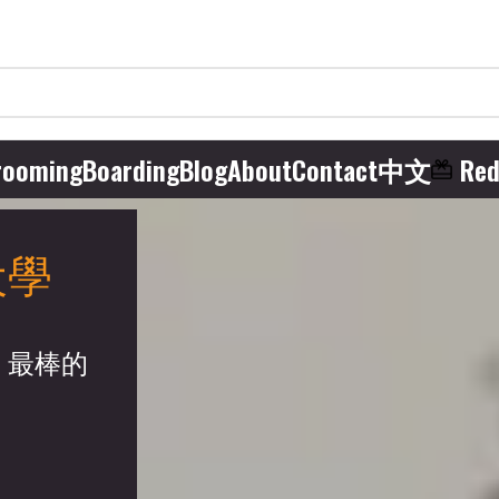
rooming
Boarding
Blog
About
Contact
中文
Red
犬學
，最棒的